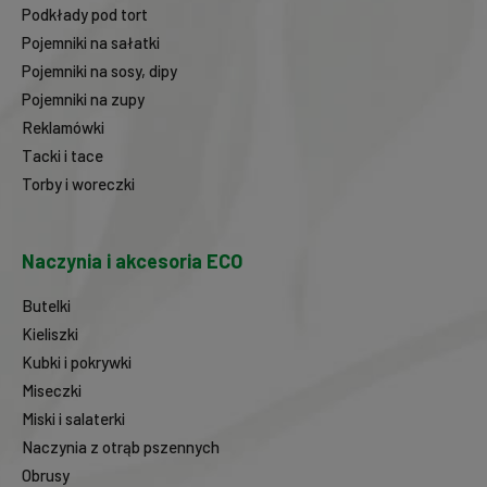
Podkłady pod tort
Pojemniki na sałatki
Pojemniki na sosy, dipy
Pojemniki na zupy
Reklamówki
Tacki i tace
Torby i woreczki
Naczynia i akcesoria ECO
Butelki
Kieliszki
Kubki i pokrywki
Miseczki
Miski i salaterki
Naczynia z otrąb pszennych
Obrusy