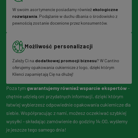
W swoim asortymencie posiadamy również
ekologiczne
rozwiązania
. Podążanie w duchu dbania o środowisko z
pewnością zostanie docenione przez konsumentów.
Możliwość personalizacji
Zależy Ci na
dodatkowej promocji biznesu
? W Cantino
oferujemy opakowania cukiernicze z logo, dzięki którym
Klienci zapamiętają Cię na dłużej!
Poza tym
gwarantujemy również wsparcie ekspertów
-
chętnie udzielą oni przydatnych informacji, dzięki którym
łatwiej wybierzesz odpowiednie opakowania cukiernicze dla
siebie. Współpracując z nami, możesz oczekiwać szybkiej
wysyłki - składając zamówienie do godziny 14:00, wyślemy
je jeszcze tego samego dnia!