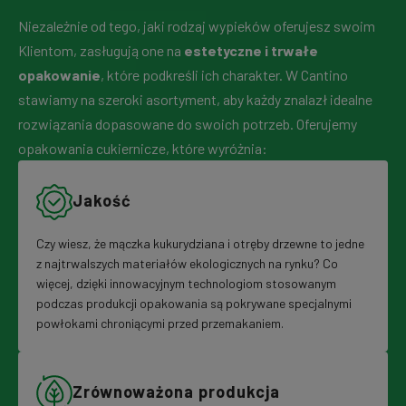
Niezależnie od tego, jaki rodzaj wypieków oferujesz swoim
Klientom, zasługują one na
estetyczne i trwałe
opakowanie
, które podkreśli ich charakter. W Cantino
stawiamy na szeroki asortyment, aby każdy znalazł idealne
rozwiązania dopasowane do swoich potrzeb. Oferujemy
opakowania cukiernicze, które wyróżnia:
Jakość
Czy wiesz, że mączka kukurydziana i otręby drzewne to jedne
z najtrwalszych materiałów ekologicznych na rynku? Co
więcej, dzięki innowacyjnym technologiom stosowanym
podczas produkcji opakowania są pokrywane specjalnymi
powłokami chroniącymi przed przemakaniem.
Zrównoważona produkcja