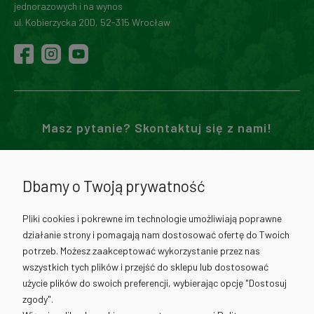
jednorazowych i na wynos
ul. Kobierzycka 20D, 52-315 Wrocław
Masz pytanie? Skontaktuj się z nami!
71 307 02 00
Dbamy o Twoją prywatność
730 012 511
Pliki cookies i pokrewne im technologie umożliwiają poprawne
działanie strony i pomagają nam dostosować ofertę do Twoich
730 012 317
potrzeb. Możesz zaakceptować wykorzystanie przez nas
wszystkich tych plików i przejść do sklepu lub dostosować
użycie plików do swoich preferencji, wybierając opcję "Dostosuj
info@cantino.pl
zgody".