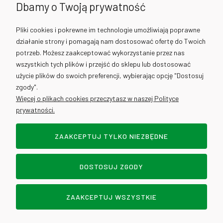
Dbamy o Twoją prywatność
730 012 511
Pliki cookies i pokrewne im technologie umożliwiają poprawne
działanie strony i pomagają nam dostosować ofertę do Twoich
730 012 317
potrzeb. Możesz zaakceptować wykorzystanie przez nas
wszystkich tych plików i przejść do sklepu lub dostosować
użycie plików do swoich preferencji, wybierając opcję "Dostosuj
info@cantino.pl
zgody".
Więcej o plikach cookies przeczytasz w naszej Polityce
prywatności.
ZAAKCEPTUJ TYLKO NIEZBĘDNE
Sklep internetowy Shoper.pl
DOSTOSUJ ZGODY
POKAŻ PEŁNĄ WERSJĘ STRONY
DOWOZY - WROCŁAW
ZAAKCEPTUJ WSZYSTKIE