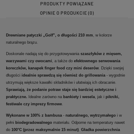
PRODUKTY POWIĄZANE
OPINIE O PRODUKCIE (0)
Drewniane patyczki „Golf”, o długości 210 mm
, w kolorze
naturalnego brązu.
Doskonale nadają się do przygotowywania
szaszłyków z mięsem,
warzywami czy owocami
, a także do
efektownego serwowania
koreczków, kanapek finger food czy mini deserów
. Dzięki swojej
długości
idealnie sprawdzą się również do grillowania
- wygodnie
utrzymują większe kawałki składników i ułatwiają ich obracanie.
Sprawiają, że podanie potraw staje się bardziej estetyczne i
praktyczne.
Idealne zarówno na
bankiety i wesela
, jak i
pikniki,
festiwale czy imprezy firmowe
.
Wykonane w 100% z bambusa
-
naturalnego, wytrzymałego
i w
pełni
biodegradowalnego
materiału
.
Odporne na temperatury nawet
do
100°C (przez maksymalnie 15 minut)
.
Gładka powierzchnia