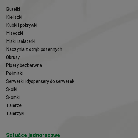
Butelki
Kieliszki
Kubki i pokrywki
Miseczki
Miski i salaterki
Naczynia z otrąb pszennych
Obrusy
Pipety bezbarwne
Półmiski
Serwetki i dyspensery do serwetek
Słoiki
Słomki
Talerze
Talerzyki
Sztućce jednorazowe