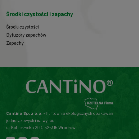
Środki czystości i zapachy
Środki czystości
Dyfuzory zapachów
Zapachy
Cantino Sp. z o.o.
- hurtownia ekologicznych opakowań
jednorazowych i na wynos
ul. Kobierzycka 20D, 52-315 Wrocław