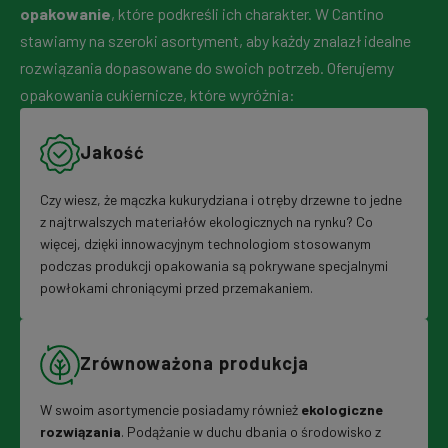
opakowanie
, które podkreśli ich charakter. W Cantino
stawiamy na szeroki asortyment, aby każdy znalazł idealne
rozwiązania dopasowane do swoich potrzeb. Oferujemy
opakowania cukiernicze, które wyróżnia:
Jakość
Czy wiesz, że mączka kukurydziana i otręby drzewne to jedne
z najtrwalszych materiałów ekologicznych na rynku? Co
więcej, dzięki innowacyjnym technologiom stosowanym
podczas produkcji opakowania są pokrywane specjalnymi
powłokami chroniącymi przed przemakaniem.
Zrównoważona produkcja
W swoim asortymencie posiadamy również
ekologiczne
rozwiązania
. Podążanie w duchu dbania o środowisko z