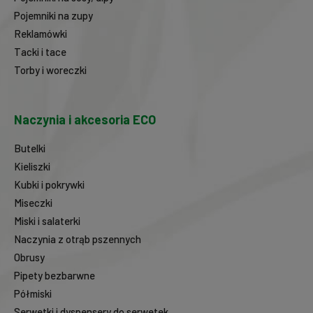
Pojemniki na zupy
Reklamówki
Tacki i tace
Torby i woreczki
Naczynia i akcesoria ECO
Butelki
Kieliszki
Kubki i pokrywki
Miseczki
Miski i salaterki
Naczynia z otrąb pszennych
Obrusy
Pipety bezbarwne
Półmiski
Serwetki i dyspensery do serwetek