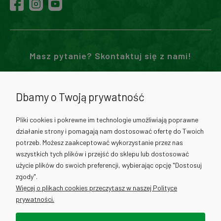
Masz pytanie? Skontaktuj się z nami!
71 307 02 00
Dbamy o Twoją prywatność
730 012 511
Pliki cookies i pokrewne im technologie umożliwiają poprawne
działanie strony i pomagają nam dostosować ofertę do Twoich
730 012 317
potrzeb. Możesz zaakceptować wykorzystanie przez nas
wszystkich tych plików i przejść do sklepu lub dostosować
użycie plików do swoich preferencji, wybierając opcję "Dostosuj
info@cantino.pl
zgody".
Więcej o plikach cookies przeczytasz w naszej Polityce
prywatności.