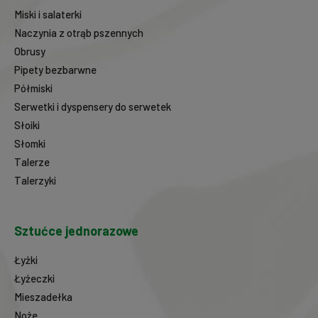
Miski i salaterki
Naczynia z otrąb pszennych
Obrusy
Pipety bezbarwne
Półmiski
Serwetki i dyspensery do serwetek
Słoiki
Słomki
Talerze
Talerzyki
Sztućce jednorazowe
Łyżki
Łyżeczki
Mieszadełka
Noże