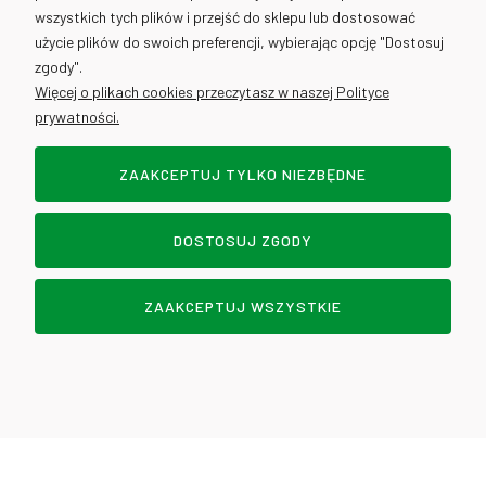
wszystkich tych plików i przejść do sklepu lub dostosować
użycie plików do swoich preferencji, wybierając opcję "Dostosuj
info@cantino.pl
zgody".
Więcej o plikach cookies przeczytasz w naszej Polityce
prywatności.
ZAAKCEPTUJ TYLKO NIEZBĘDNE
Sklep internetowy Shoper.pl
DOSTOSUJ ZGODY
POKAŻ PEŁNĄ WERSJĘ STRONY
DOWOZY - WROCŁAW
ZAAKCEPTUJ WSZYSTKIE