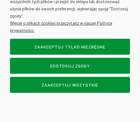
wszystkich tych plików i przejść do sklepu lub dostosować
użycie plików do swoich preferencji, wybierając opcję "Dostosuj
info@cantino.pl
zgody".
Więcej o plikach cookies przeczytasz w naszej Polityce
prywatności.
ZAAKCEPTUJ TYLKO NIEZBĘDNE
Sklep internetowy Shoper.pl
DOSTOSUJ ZGODY
POKAŻ PEŁNĄ WERSJĘ STRONY
DOWOZY - WROCŁAW
ZAAKCEPTUJ WSZYSTKIE