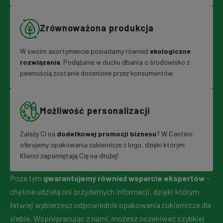
Zrównoważona produkcja
W swoim asortymencie posiadamy również
ekologiczne
rozwiązania
. Podążanie w duchu dbania o środowisko z
pewnością zostanie docenione przez konsumentów.
Możliwość personalizacji
Zależy Ci na
dodatkowej promocji biznesu
? W Cantino
oferujemy opakowania cukiernicze z logo, dzięki którym
Klienci zapamiętają Cię na dłużej!
Poza tym
gwarantujemy również wsparcie ekspertów
-
chętnie udzielą oni przydatnych informacji, dzięki którym
łatwiej wybierzesz odpowiednie opakowania cukiernicze dla
siebie. Współpracując z nami, możesz oczekiwać szybkiej