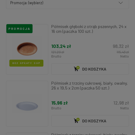
Promocja: (wybierz)
Półmisek głęboki z otrąb pszennych, 24 x
PROMOCJA
16 cm (paczka 100 szt.)
103,24 zł
98,32 zł
121,20 zł
115,43 zł
Brutto
Netto
BEZ OPŁATY SUP
DO KOSZYKA
Półmisek z trzciny cukrowej, biały, owalny,
26 x 19,5 x 2cm (paczka 50 szt.)
15,96 zł
12,98 zł
Brutto
Netto
DO KOSZYKA
Półmisek z trzciny cukrowej, biały, owalny,