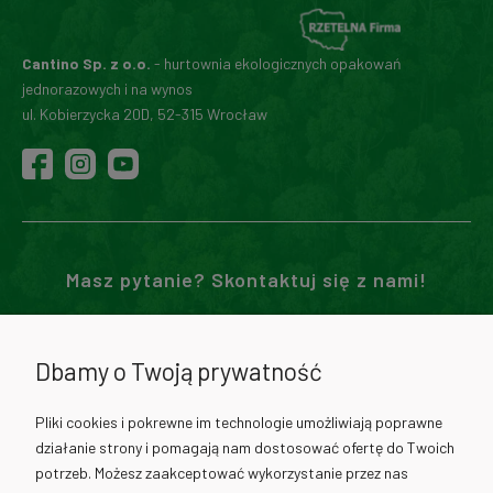
Cantino Sp. z o.o.
- hurtownia ekologicznych opakowań
jednorazowych i na wynos
ul. Kobierzycka 20D, 52-315 Wrocław
Masz pytanie? Skontaktuj się z nami!
71 307 02 00
Dbamy o Twoją prywatność
730 012 511
Pliki cookies i pokrewne im technologie umożliwiają poprawne
działanie strony i pomagają nam dostosować ofertę do Twoich
730 012 317
potrzeb. Możesz zaakceptować wykorzystanie przez nas