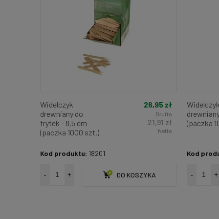
26,95 zł
Widelczyk
Widelczy
drewniany do
drewniany
Brutto
21,91 zł
frytek - 8,5 cm
(paczka 10
Netto
(paczka 1000 szt.)
Kod produktu:
18201
Kod prod
-
+
DO KOSZYKA
-
+