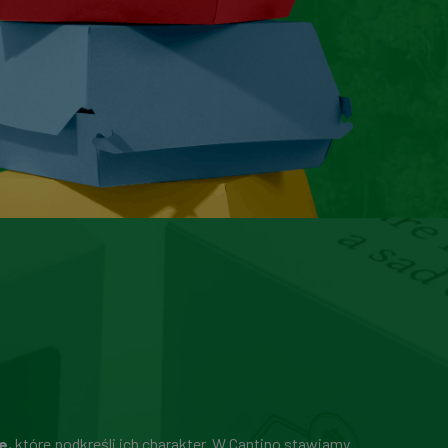
e
, które podkreśli ich charakter. W Cantino stawiamy