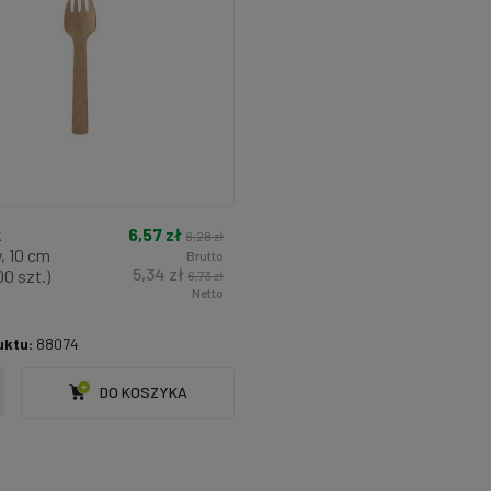
6,57 zł
k
8,28 zł
, 10 cm
Brutto
5,34 zł
0 szt.)
6,73 zł
Netto
uktu:
88074
DO KOSZYKA