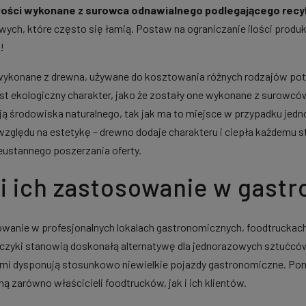
łości wykonane z surowca odnawialnego podlegającego recy
owych, które często się łamią. Postaw na ograniczanie ilości prod
!
ykonane z drewna, używane do kosztowania różnych rodzajów potra
est ekologiczny charakter, jako że zostały one wykonane z surowcó
żają środowiska naturalnego, tak jak ma to miejsce w przypadku j
względu na estetykę – drewno dodaje charakteru i ciepła każdemu s
eustannego poszerzania oferty.
i ich zastosowanie w gastr
owanie w profesjonalnych lokalach gastronomicznych, foodtruckac
czyki stanowią doskonałą alternatywę dla jednorazowych sztućców p
mi dysponują stosunkowo niewielkie pojazdy gastronomiczne. Pon
zarówno właścicieli foodtrucków, jak i ich klientów.