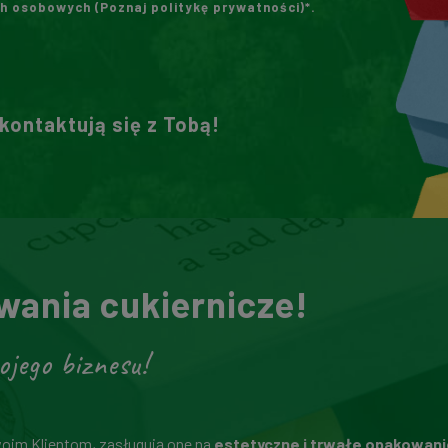
h osobowych (
Poznaj politykę prywatności
)*.
skontaktują się z Tobą!
ania cukiernicze!
ojego biznesu!
woim Klientom, zasługują one na
estetyczne i trwałe opakowani