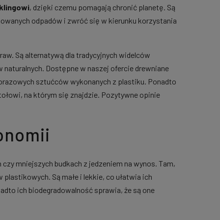
klingowi
, dzięki czemu pomagają chronić planetę. Są
ukowanych odpadów i zwróć się w kierunku korzystania
w. Są alternatywą dla tradycyjnych widelców
w naturalnych. Dostępne w naszej ofercie drewniane
ednorazowych sztućców wykonanych z plastiku. Ponadto
tołowi, na którym się znajdzie. Pozytywne opinie
onomii
h czy mniejszych budkach z jedzeniem na wynos. Tam,
lastikowych. Są małe i lekkie, co ułatwia ich
adto ich biodegradowalność sprawia, że są one