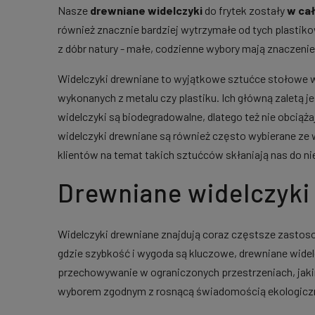
Nasze
drewniane widelczyki
do frytek zostały
w ca
również znacznie bardziej wytrzymałe od tych plastik
z dóbr natury - małe, codzienne wybory mają znaczenie
Widelczyki drewniane to wyjątkowe sztućce stołowe w
wykonanych z metalu czy plastiku. Ich główną zaletą j
widelczyki są biodegradowalne, dlatego też nie obcią
widelczyki drewniane są również często wybierane ze 
klientów na temat takich sztućców skłaniają nas do ni
Drewniane widelczyki 
Widelczyki drewniane znajdują coraz częstsze zastos
gdzie szybkość i wygoda są kluczowe, drewniane widel
przechowywanie w ograniczonych przestrzeniach, jaki
wyborem zgodnym z rosnącą świadomością ekologiczną 