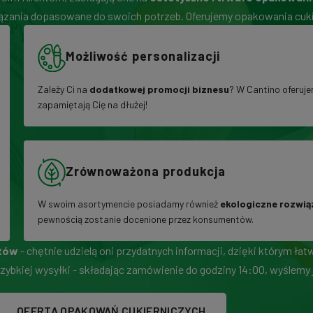
wiązania dopasowane do swoich potrzeb. Oferujemy opakowania cuki
Możliwość personalizacji
Zależy Ci na
dodatkowej promocji biznesu
? W Cantino oferuje
zapamiętają Cię na dłużej!
Zrównoważona produkcja
W swoim asortymencie posiadamy również
ekologiczne rozwią
pewnością zostanie docenione przez konsumentów.
rtów
- chętnie udzielą oni przydatnych informacji, dzięki którym ł
zybkiej wysyłki - składając zamówienie do godziny 14:00, wyślemy 
OFERTA OPAKOWAŃ CUKIERNICZYCH