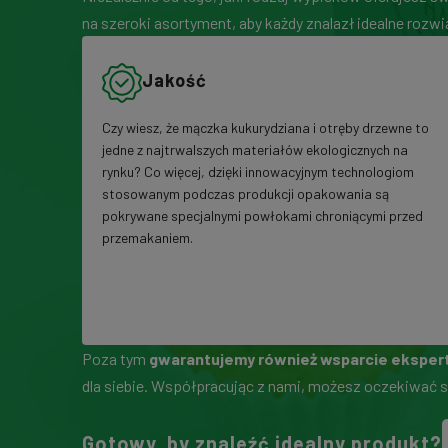
na szeroki asortyment, aby każdy znalazł idealne roz
Jakość
Czy wiesz, że mączka kukurydziana i otręby drzewne to
jedne z najtrwalszych materiałów ekologicznych na
rynku? Co więcej, dzięki innowacyjnym technologiom
stosowanym podczas produkcji opakowania są
pokrywane specjalnymi powłokami chroniącymi przed
przemakaniem.
Poza tym
gwarantujemy również wsparcie ekspe
dla siebie. Współpracując z nami, możesz oczekiwać s
Gotowy, by znaleźć idealny produkt?