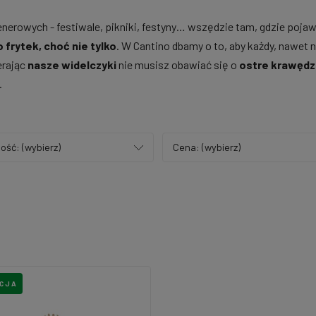
nerowych - festiwale, pikniki, festyny… wszędzie tam, gdzie pojawi
 frytek, choć nie tylko
. W Cantino dbamy o to, aby każdy, nawet 
erając
nasze widelczyki
nie musisz obawiać się o
ostre krawędz
.
ość: (wybierz)
Cena: (wybierz)
CJA