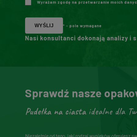
Wyrażam zgodę na przetwarzanie moich danyc
WYŚLIJ
* - pole wymagane
Nasi konsultanci dokonają analizy i 
Sprawdź nasze opakow
Pudełka na ciasta
idealne dla Tw
Niezależnie od tego, jaki rodzaj wypieków oferujesz s