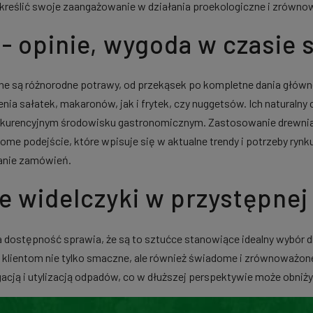
odkreślić swoje zaangażowanie w działania proekologiczne i zrówn
 - opinie, wygoda w czasie
e są różnorodne potrawy, od przekąsek po kompletne dania główne
ia sałatek, makaronów, jak i frytek, czy nuggetsów. Ich naturalny 
onkurencyjnym środowisku gastronomicznym. Zastosowanie drewnia
dome podejście, które wpisuje się w aktualne trendy i potrzeby ryn
anie zamówień.
 widelczyki w przystępnej
dostępność sprawia, że są to sztućce stanowiące idealny wybór dl
 klientom nie tylko smaczne, ale również świadome i zrównoważon
cją i utylizacją odpadów, co w dłuższej perspektywie może obniży