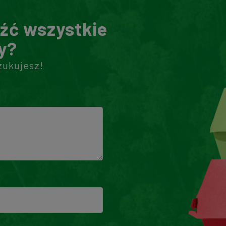
eźć wszystkie
y?
zukujesz!