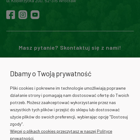
ul. Kobierzycka 20D, 52-315 Wrocław
Masz pytanie? Skontaktuj się z nami!
71 307 02 00
Dbamy o Twoją prywatność
730 012 511
Pliki cookies i pokrewne im technologie umożliwiają poprawne
działanie strony i pomagają nam dostosować ofertę do Twoich
730 012 317
potrzeb. Możesz zaakceptować wykorzystanie przez nas
wszystkich tych plików i przejść do sklepu lub dostosować
użycie plików do swoich preferencji, wybierając opcję "Dostosuj
info@cantino.pl
zgody".
Więcej o plikach cookies przeczytasz w naszej Polityce
prywatności.