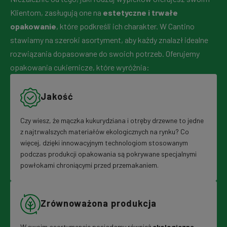
Klientom, zasługują one na
estetyczne i trwałe
opakowanie
, które podkreśli ich charakter. W Cantino
stawiamy na szeroki asortyment, aby każdy znalazł idealne
rozwiązania dopasowane do swoich potrzeb. Oferujemy
opakowania cukiernicze, które wyróżnia:
Jakość
Czy wiesz, że mączka kukurydziana i otręby drzewne to jedne
z najtrwalszych materiałów ekologicznych na rynku? Co
więcej, dzięki innowacyjnym technologiom stosowanym
podczas produkcji opakowania są pokrywane specjalnymi
powłokami chroniącymi przed przemakaniem.
Zrównoważona produkcja
W swoim asortymencie posiadamy również
ekologiczne