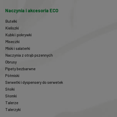
Naczynia i akcesoria ECO
Butelki
Kieliszki
Kubki i pokrywki
Miseczki
Miski i salaterki
Naczynia z otrąb pszennych
Obrusy
Pipety bezbarwne
Półmiski
Serwetki i dyspensery do serwetek
Słoiki
Słomki
Talerze
Talerzyki