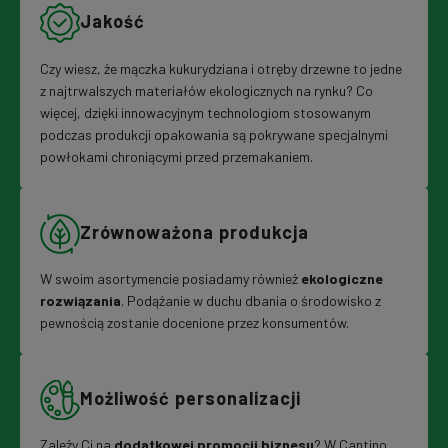
Jakość
Czy wiesz, że mączka kukurydziana i otręby drzewne to jedne
z najtrwalszych materiałów ekologicznych na rynku? Co
więcej, dzięki innowacyjnym technologiom stosowanym
podczas produkcji opakowania są pokrywane specjalnymi
powłokami chroniącymi przed przemakaniem.
Zrównoważona produkcja
W swoim asortymencie posiadamy również
ekologiczne
rozwiązania
. Podążanie w duchu dbania o środowisko z
pewnością zostanie docenione przez konsumentów.
Możliwość personalizacji
Zależy Ci na
dodatkowej promocji biznesu
? W Cantino