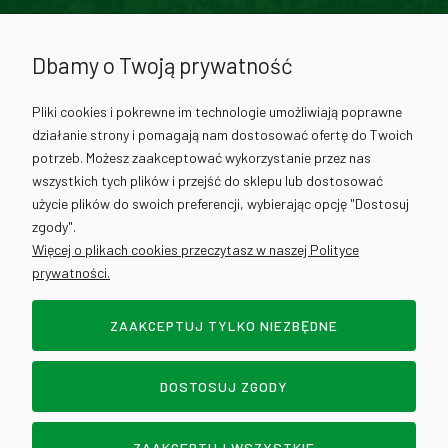
71 307 02 00
Dbamy o Twoją prywatność
730 012 511
Pliki cookies i pokrewne im technologie umożliwiają poprawne
działanie strony i pomagają nam dostosować ofertę do Twoich
730 012 317
potrzeb. Możesz zaakceptować wykorzystanie przez nas
wszystkich tych plików i przejść do sklepu lub dostosować
użycie plików do swoich preferencji, wybierając opcję "Dostosuj
info@cantino.pl
zgody".
Więcej o plikach cookies przeczytasz w naszej Polityce
prywatności.
ZAAKCEPTUJ TYLKO NIEZBĘDNE
Sklep internetowy Shoper.pl
DOSTOSUJ ZGODY
POKAŻ PEŁNĄ WERSJĘ STRONY
DOWOZY - WROCŁAW
ZAAKCEPTUJ WSZYSTKIE