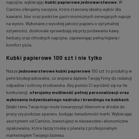
napojów, wybierając
kubki papierowe jednowarstwowe
. W
Cantino oferujemy naczynia, które stanowią idealny wybór dla
kawiarni, biur oraz punktów gastronomicznych serwujących napoje
na wynos. Wykonane z wysokiej jakości papieru o optymalnej
sztywności, doskonale sprawdzają się przy podawaniu kawy,
herbaty oraz chłodnych napojów, zapewniając pełną higienę i
komfort picia.
Kubki papierowe 100 szt i nie tylko
Nasze
jednowarstwowe kubki papierowe
100 szt to produkty w
pełni biodegradowalne, co wspiera dążenie Twojej firmy do redukcji
odpadów i ochrony środowiska. Aby pomóc Ci wyróżnić się na tle
konkurencji,
oferujemy możliwość pełnej personalizacji oraz
wykonania indywidualnego nadruku i brandingu na kubkach
.
Dzięki temu Twoje logo może towarzyszyć klientom w drodze do
pracy czy podczas spaceru, budując świadomość marki. Wybierając
asortyment od Cantino, inwestujesz w niezawodne i ekonomiczne
opakowania, które łączą troskę o planetę z profesjonalnym
marketingiem Twojego biznesu.