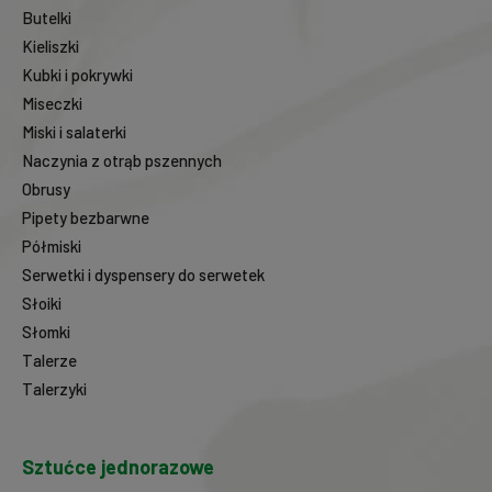
Butelki
Kieliszki
Kubki i pokrywki
Miseczki
Miski i salaterki
Naczynia z otrąb pszennych
Obrusy
Pipety bezbarwne
Półmiski
Serwetki i dyspensery do serwetek
Słoiki
Słomki
Talerze
Talerzyki
Sztućce jednorazowe