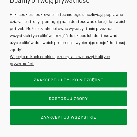
Dbamy o Twoją prywatność
730 012 511
Pliki cookies i pokrewne im technologie umożliwiają poprawne
działanie strony i pomagają nam dostosować ofertę do Twoich
730 012 317
potrzeb. Możesz zaakceptować wykorzystanie przez nas
wszystkich tych plików i przejść do sklepu lub dostosować
użycie plików do swoich preferencji, wybierając opcję "Dostosuj
info@cantino.pl
zgody".
Więcej o plikach cookies przeczytasz w naszej Polityce
prywatności.
ZAAKCEPTUJ TYLKO NIEZBĘDNE
Sklep internetowy Shoper.pl
DOSTOSUJ ZGODY
POKAŻ PEŁNĄ WERSJĘ STRONY
ZAAKCEPTUJ WSZYSTKIE