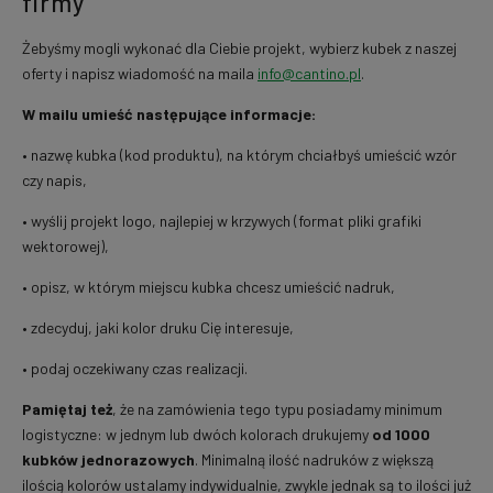
firmy
Żebyśmy mogli wykonać dla Ciebie projekt, wybierz kubek z naszej
oferty i napisz wiadomość na maila
info@cantino.pl
.
W mailu umieść następujące informacje:
• nazwę kubka (kod produktu), na którym chciałbyś umieścić wzór
czy napis,
• wyślij projekt logo, najlepiej w krzywych (format pliki grafiki
wektorowej),
• opisz, w którym miejscu kubka chcesz umieścić nadruk,
• zdecyduj, jaki kolor druku Cię interesuje,
• podaj oczekiwany czas realizacji.
Pamiętaj też
, że na zamówienia tego typu posiadamy minimum
logistyczne: w jednym lub dwóch kolorach drukujemy
od 1000
kubków jednorazowych
. Minimalną ilość nadruków z większą
ilością kolorów ustalamy indywidualnie, zwykle jednak są to ilości już