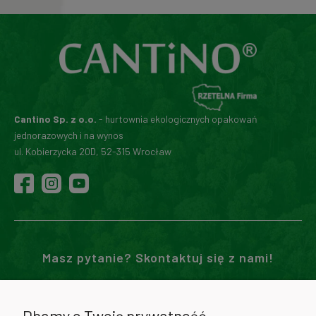
Cantino Sp. z o.o.
- hurtownia ekologicznych opakowań
jednorazowych i na wynos
ul. Kobierzycka 20D, 52-315 Wrocław
Masz pytanie? Skontaktuj się z nami!
71 307 02 00