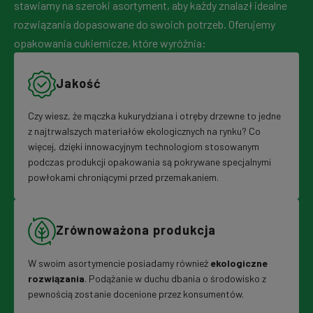
stawiamy na szeroki asortyment, aby każdy znalazł idealne
rozwiązania dopasowane do swoich potrzeb. Oferujemy
opakowania cukiernicze, które wyróżnia:
Jakość
Czy wiesz, że mączka kukurydziana i otręby drzewne to jedne
z najtrwalszych materiałów ekologicznych na rynku? Co
więcej, dzięki innowacyjnym technologiom stosowanym
podczas produkcji opakowania są pokrywane specjalnymi
powłokami chroniącymi przed przemakaniem.
Zrównoważona produkcja
W swoim asortymencie posiadamy również
ekologiczne
rozwiązania
. Podążanie w duchu dbania o środowisko z
pewnością zostanie docenione przez konsumentów.