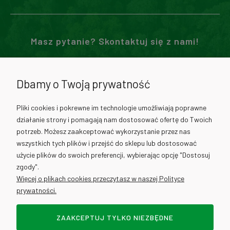
Masz pytanie? Skontaktuj się z nami!
71 307 02 00
Dbamy o Twoją prywatność
730 012 511
Pliki cookies i pokrewne im technologie umożliwiają poprawne
działanie strony i pomagają nam dostosować ofertę do Twoich
730 012 317
potrzeb. Możesz zaakceptować wykorzystanie przez nas
wszystkich tych plików i przejść do sklepu lub dostosować
użycie plików do swoich preferencji, wybierając opcję "Dostosuj
info@cantino.pl
zgody".
Więcej o plikach cookies przeczytasz w naszej Polityce
prywatności.
ZAAKCEPTUJ TYLKO NIEZBĘDNE