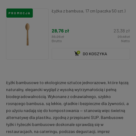
Łyżka z bambusa, 17 cm (paczka 50 szt.)
PROMOCJA
28,76 zł
23,38 zł
36,26 zł
29,48 zł
Brutto
Netto
DO KOSZYKA
Łyżki bambusowe to ekologiczne sztućce jednorazowe, które łączą
naturalny, elegancki wygląd z wysoką wytrzymałością i pełną
biodegradowalnością. Wykonane z odnawialnego, szybko
rosnącego bambusa, są lekkie, gładkie i bezpieczne dla żywności, a
po użyciu nadają się do kompostowania — stanowią więc świetną
alternatywę dla plastiku, zgodną z przepisami SUP. Bambusowe
łyżki i łyżeczki bambusowe doskonale sprawdzą się w
restauracjach, na cateringu, podczas degustacji, imprez