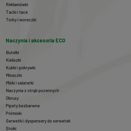
Reklamówki
Tacki i tace
Torby i woreczki
Naczynia i akcesoria ECO
Butelki
Kieliszki
Kubki i pokrywki
Miseczki
Miski i salaterki
Naczynia z otrąb pszennych
Obrusy
Pipety bezbarwne
Półmiski
Serwetki i dyspensery do serwetek
Słoiki