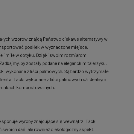
iałych wzorów znajdą Państwo ciekawe alternatywy w
ansportować posiłek w wyznaczone miejsce.
e i miłe w dotyku. Dzięki swoim rozmiarom
dbajmy, by zostały podane na eleganckim talerzyku.
ki wykonane z liści palmowych. Są bardzo wytrzymałe
lienta. Tacki wykonane z liści palmowych są idealnym
warunkach kompostowalnych.
ksponuje wyroby znajdujące się wewnątrz. Tacki
 swoich dań, ale również o ekologiczny aspekt.