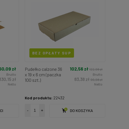
BEZ OPŁATY SUP
60,09 zł
102,56 zł
Pudełko calzone 36
122,98 zł
x 19 x 6 cm (paczka
Brutto
Brutto
130,15 zł
83,38 zł
100 szt.)
99,98 zł
Netto
Netto
Kod produktu:
22432
CI
-
+
DO KOSZYKA