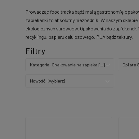
Prowadząc food tracka bądź małą gastronomię opakowa
zapiekanki to absolutny niezbędnik. W naszym sklepi
ekologicznych surowców. Opakowania do zapiekanek i
recyklingu, papieru celulozowego, PLA bądź tektury.
Filtry
Kategorie: Opakowania na zapieka [...]
Opłata S
Nowość: (wybierz)