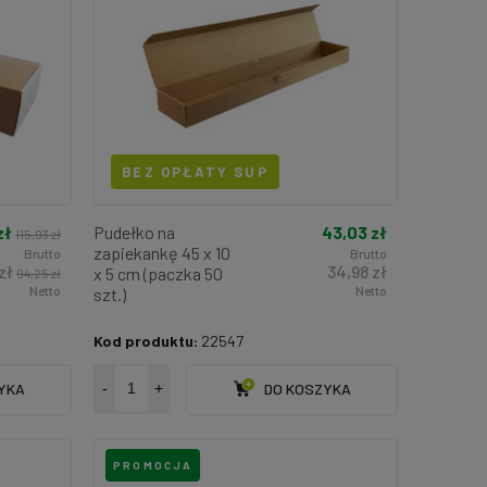
BEZ OPŁATY SUP
zł
43,03 zł
Pudełko na
115,93 zł
zapiekankę 45 x 10
Brutto
Brutto
zł
34,98 zł
x 5 cm (paczka 50
94,25 zł
Netto
Netto
szt.)
Kod produktu:
22547
YKA
-
+
DO KOSZYKA
PROMOCJA