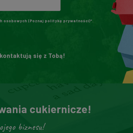
h osobowych (
Poznaj politykę prywatności
)*.
skontaktują się z Tobą!
ania cukiernicze!
ojego biznesu!