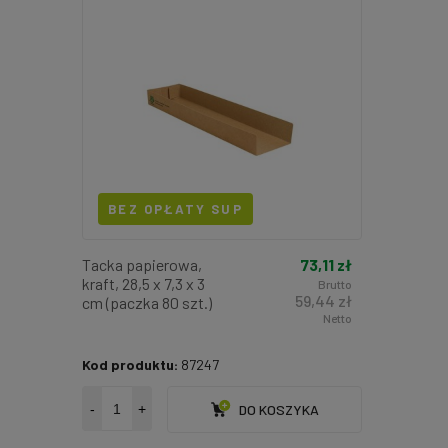
BEZ OPŁATY SUP
73,11 zł
Tacka papierowa,
kraft, 28,5 x 7,3 x 3
Brutto
59,44 zł
cm (paczka 80 szt.)
Netto
Kod produktu:
87247
-
+
DO KOSZYKA