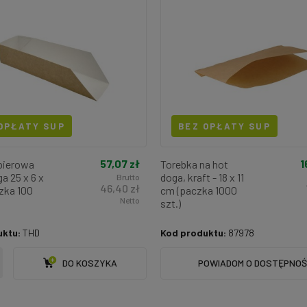
OPŁATY SUP
BEZ OPŁATY SUP
1
57,07 zł
pierowa
Torebka na hot
a 25 x 6 x
doga, kraft - 18 x 11
Brutto
46,40 zł
zka 100
cm (paczka 1000
Netto
szt.)
uktu:
THD
Kod produktu:
87978
DO KOSZYKA
POWIADOM O DOSTĘPNOŚ