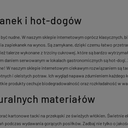
anek i hot-dogów
 być nudne. W naszym sklepie internetowym oprócz klasycznych, b
nia zapiekanek na wynos. Są zamykane, dzięki czemu łatwo przetr
ż talerze wykonane z trzciny cukrowej, które są bardzo wytrzymał
m daniem serwowanym w lokalach gastronomicznych są hot-dogi. Za
lne! W naszym sklepie internetowym ciekawym rozwiązaniem są tac
gotnych i oleistych potraw. Ich wygląd napawa zdumieniem każdego k
ystkie produkty cechuje biodegradowalność oraz rozkładalność w 
turalnych materiałów
rać kartonowe tacki na przekąski ze świeżych włókien. Świetnie e
ań podczas wydawania gorących posiłków. Zadbaj nie tylko o jakość