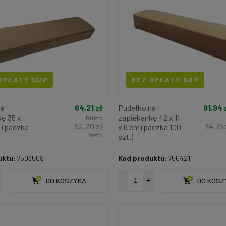
OPŁATY SUP
BEZ OPŁATY SUP
64,21 zł
91,94 
na
Pudełko na
ę 35 x
zapiekankę 42 x 11
Brutto
52,20 zł
74,75 
m (paczka
x 6 cm (paczka 100
Netto
szt.)
uktu:
7503509
Kod produktu:
7504211
DO KOSZYKA
-
+
DO KOSZ