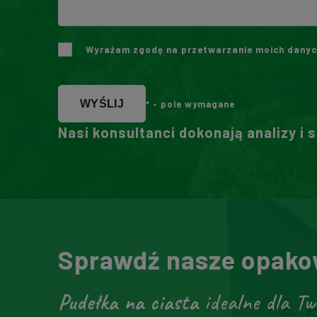
Wyrażam zgodę na przetwarzanie moich danyc
WYŚLIJ
* - pole wymagane
Nasi konsultanci dokonają analizy i 
Sprawdź nasze opakow
Pudełka na ciasta
idealne dla Tw