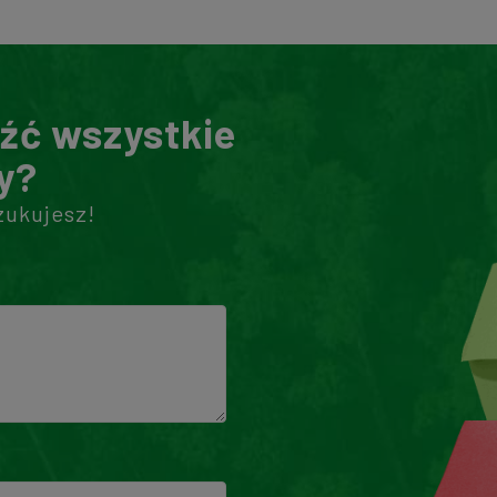
eźć wszystkie
y?
zukujesz!