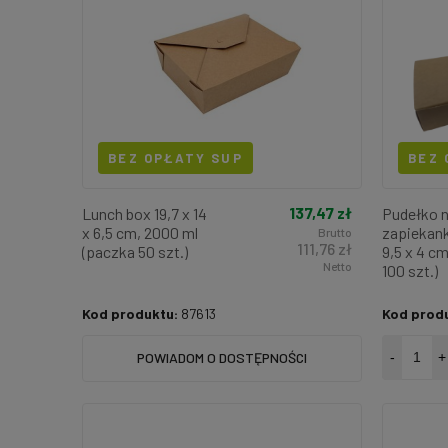
BEZ OPŁATY SUP
BEZ 
137,47 zł
Lunch box 19,7 x 14
Pudełko 
x 6,5 cm, 2000 ml
zapiekank
Brutto
111,76 zł
(paczka 50 szt.)
9,5 x 4 c
Netto
100 szt.)
Kod produktu:
87613
Kod prod
POWIADOM O DOSTĘPNOŚCI
-
+