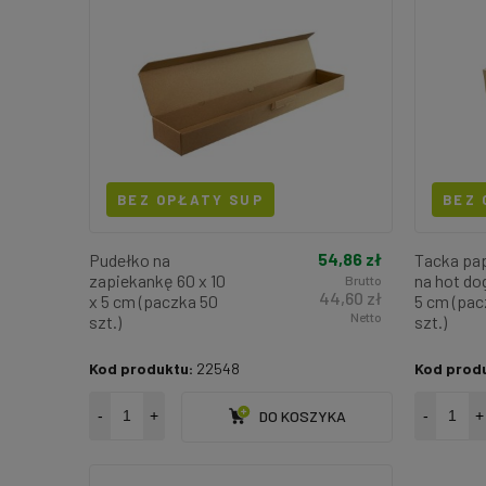
BEZ OPŁATY SUP
BEZ 
54,86 zł
Pudełko na
Tacka pa
zapiekankę 60 x 10
na hot dog
Brutto
44,60 zł
x 5 cm (paczka 50
5 cm (pac
Netto
szt.)
szt.)
Kod produktu:
22548
Kod prod
-
+
DO KOSZYKA
-
+