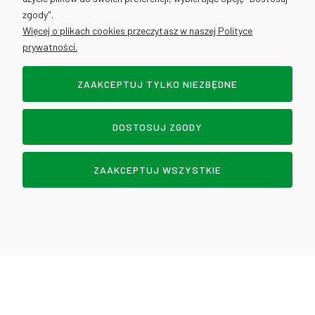
info@cantino.pl
zgody".
Więcej o plikach cookies przeczytasz w naszej Polityce
prywatności.
ZAAKCEPTUJ TYLKO NIEZBĘDNE
Sklep internetowy Shoper.pl
DOSTOSUJ ZGODY
POKAŻ PEŁNĄ WERSJĘ STRONY
DOWOZY - WROCŁAW
ZAAKCEPTUJ WSZYSTKIE