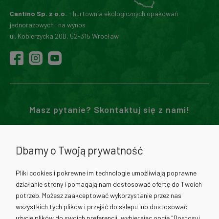
Cantino Sp. z o.o.
- hurtownia ekologicznych opakowań
jednorazowych i na wynos
ul. Kobierzycka 20D, 52-315 Wrocław
Masz pytanie? Skontaktuj się z nami!
71 307 02 00
Dbamy o Twoją prywatność
730 012 511
Pliki cookies i pokrewne im technologie umożliwiają poprawne
działanie strony i pomagają nam dostosować ofertę do Twoich
730 012 317
potrzeb. Możesz zaakceptować wykorzystanie przez nas
wszystkich tych plików i przejść do sklepu lub dostosować
użycie plików do swoich preferencji, wybierając opcję "Dostosuj