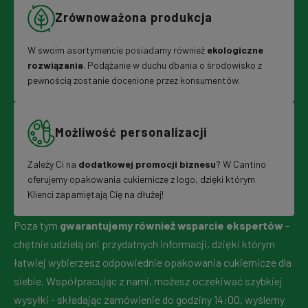
Zrównoważona produkcja
W swoim asortymencie posiadamy również
ekologiczne
rozwiązania
. Podążanie w duchu dbania o środowisko z
pewnością zostanie docenione przez konsumentów.
Możliwość personalizacji
Zależy Ci na
dodatkowej promocji biznesu
? W Cantino
oferujemy opakowania cukiernicze z logo, dzięki którym
Klienci zapamiętają Cię na dłużej!
Poza tym
gwarantujemy również wsparcie ekspertów
-
chętnie udzielą oni przydatnych informacji, dzięki którym
łatwiej wybierzesz odpowiednie opakowania cukiernicze dla
siebie. Współpracując z nami, możesz oczekiwać szybkiej
wysyłki - składając zamówienie do godziny 14:00, wyślemy