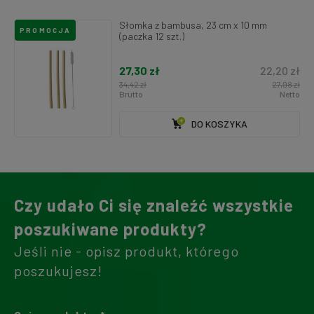
Słomka z bambusa, 23 cm x 10 mm
PROMOCJA
(paczka 12 szt.)
27,30 zł
22,20 zł
34,42 zł
27,98 zł
Brutto
Netto
DO KOSZYKA
Czy udało Ci się znaleźć wszystkie
poszukiwane produkty?
Jeśli nie - opisz produkt, którego
poszukujesz!