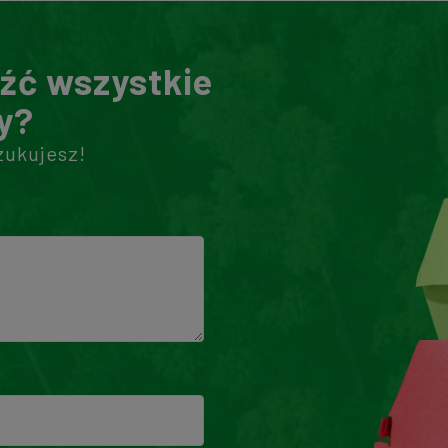
eźć wszystkie
y?
zukujesz!