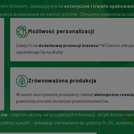
woim Klientom, zasługują one na
estetyczne i trwałe opakowani
wiązania dopasowane do swoich potrzeb. Oferujemy opakowania cuki
Możliwość personalizacji
Zależy Ci na
dodatkowej promocji biznesu
? W Cantino oferuje
zapamiętają Cię na dłużej!
Zrównoważona produkcja
W swoim asortymencie posiadamy również
ekologiczne rozwią
pewnością zostanie docenione przez konsumentów.
rtów
- chętnie udzielą oni przydatnych informacji, dzięki którym ł
zybkiej wysyłki - składając zamówienie do godziny 14:00, wyślemy 