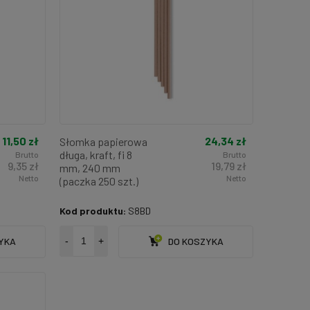
11,50 zł
24,34 zł
Słomka papierowa
długa, kraft, fi 8
Brutto
Brutto
9,35 zł
19,79 zł
mm, 240 mm
Netto
Netto
(paczka 250 szt.)
Kod produktu:
S8BD
YKA
-
+
DO KOSZYKA