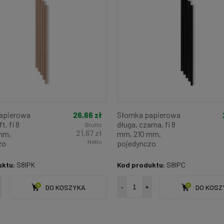
26,66 zł
apierowa
Słomka papierowa
t, fi 8
długa, czarna, fi 8
Brutto
21,67 zł
mm,
mm, 210 mm,
Netto
zo
pojedynczo
 (paczka
pakowana (paczka
250 szt.)
uktu:
S8IPK
Kod produktu:
S8IPC
DO KOSZYKA
-
+
DO KOSZ