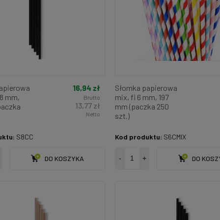
16,94 zł
apierowa
Słomka papierowa
i 8 mm,
mix, fi 6 mm, 197
Brutto
13,77 zł
paczka
mm (paczka 250
Netto
szt.)
uktu:
S8CC
Kod produktu:
S6CMIX
DO KOSZYKA
-
+
DO KOSZ