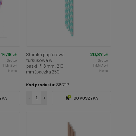
14,18 zł
20,87 zł
Słomka papierowa
turkusowa w
Brutto
Brutto
11,53 zł
16,97 zł
paski, fi 8 mm, 210
Netto
Netto
mm (paczka 250
szt.)
Kod produktu:
S8CTP
YKA
-
+
DO KOSZYKA