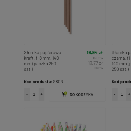
16,94 zł
Słomka papierowa
Słomka p
kraft, fi 8 mm, 140
czarna, f
Brutto
13,77 zł
mm (paczka 250
140 mm (
Netto
szt.)
250 szt.)
Kod produktu:
S8CB
Kod prod
-
+
DO KOSZYKA
-
+