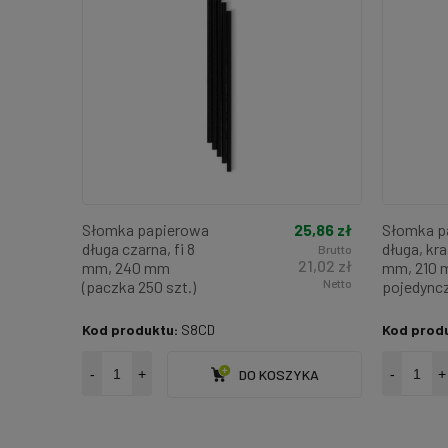
25,86 zł
Słomka papierowa
Słomka p
długa czarna, fi 8
długa, kraf
Brutto
21,02 zł
mm, 240 mm
mm, 210 
Netto
(paczka 250 szt.)
pojedync
pakowana
250 szt.)
Kod produktu:
S8CD
Kod prod
-
+
DO KOSZYKA
-
+