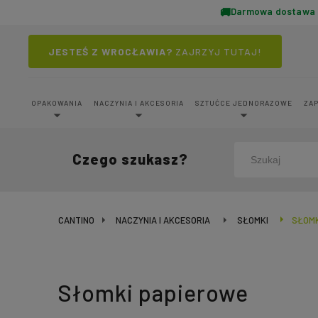
Darmowa dostawa o
JESTEŚ Z WROCŁAWIA?
ZAJRZYJ TUTAJ!
OPAKOWANIA
NACZYNIA I AKCESORIA
SZTUĆCE JEDNORAZOWE
ZA
Czego szukasz?
CANTINO
NACZYNIA I AKCESORIA
SŁOMKI
SŁOMK
Słomki papierowe