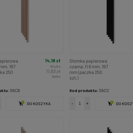
14,18 zł
apierowa
Słomka papierowa
6 mm, 197
czarna, fi 6 mm, 197
Brutto
11,53 zł
ka 250
mm (paczka 250
Netto
szt.)
uktu:
S6CB
Kod produktu:
S6CC
DO KOSZYKA
-
+
DO KOSZ