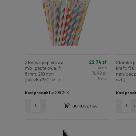
22,74 zł
Słomka papierowa
Słomka p
mix, pastelowa, fi
kraft, fi 
Brutto
18,49 zł
8 mm, 210 mm
mm (pacz
Netto
(paczka 250 szt.)
szt.)
Kod produktu:
S8CMIX
Kod prod
-
+
DO KOSZYKA
-
+