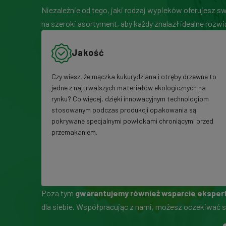
Niezależnie od tego, jaki rodzaj wypieków oferujesz s
na szeroki asortyment, aby każdy znalazł idealne roz
Jakość
Czy wiesz, że mączka kukurydziana i otręby drzewne to
jedne z najtrwalszych materiałów ekologicznych na
rynku? Co więcej, dzięki innowacyjnym technologiom
stosowanym podczas produkcji opakowania są
pokrywane specjalnymi powłokami chroniącymi przed
przemakaniem.
Poza tym
gwarantujemy również wsparcie ekspe
dla siebie. Współpracując z nami, możesz oczekiwać s