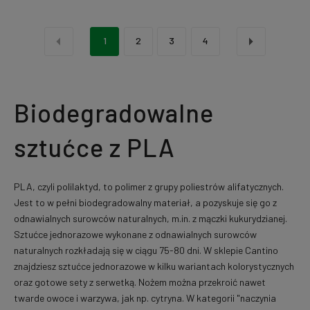
«
»
1
2
3
4
Biodegradowalne
sztućce z PLA
PLA, czyli polilaktyd, to polimer z grupy poliestrów alifatycznych.
Jest to w pełni biodegradowalny materiał, a pozyskuje się go z
odnawialnych surowców naturalnych, m.in. z mączki kukurydzianej.
Sztućce jednorazowe wykonane z odnawialnych surowców
naturalnych rozkładają się w ciągu 75-80 dni. W sklepie Cantino
znajdziesz sztućce jednorazowe w kilku wariantach kolorystycznych
oraz gotowe sety z serwetką. Nożem można przekroić nawet
twarde owoce i warzywa, jak np. cytryna. W kategorii "naczynia