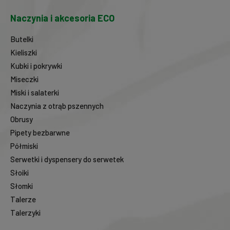
Naczynia i akcesoria ECO
Butelki
Kieliszki
Kubki i pokrywki
Miseczki
Miski i salaterki
Naczynia z otrąb pszennych
Obrusy
Pipety bezbarwne
Półmiski
Serwetki i dyspensery do serwetek
Słoiki
Słomki
Talerze
Talerzyki