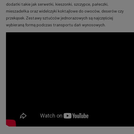
dodatki takie jak serwetki, kieszonki, szczypce, pałeczki,
mieszadełka oraz widelczyki koktajlowe do owoców, deserów czy
przekąsek. Zestawy sztućców jednorazowych są najczęściej
wybieraną formą podczas transportu dań wynosowych.