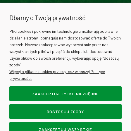
71 307 02 00
Dbamy o Twoją prywatność
730 012 511
Pliki cookies i pokrewne im technologie umożliwiają poprawne
działanie strony i pomagają nam dostosować ofertę do Twoich
730 012 317
potrzeb. Możesz zaakceptować wykorzystanie przez nas
wszystkich tych plików i przejść do sklepu lub dostosować
użycie plików do swoich preferencji, wybierając opcję "Dostosuj
info@cantino.pl
zgody".
Więcej o plikach cookies przeczytasz w naszej Polityce
prywatności.
ZAAKCEPTUJ TYLKO NIEZBĘDNE
Sklep internetowy Shoper.pl
DOSTOSUJ ZGODY
POKAŻ PEŁNĄ WERSJĘ STRONY
DOWOZY - WROCŁAW
ZAAKCEPTUJ WSZYSTKIE