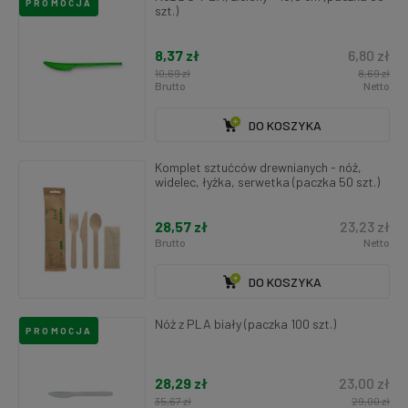
PROMOCJA
szt.)
8,37 zł
6,80 zł
10,69 zł
8,69 zł
Brutto
Netto
DO KOSZYKA
Komplet sztućców drewnianych - nóż,
widelec, łyżka, serwetka (paczka 50 szt.)
28,57 zł
23,23 zł
Brutto
Netto
DO KOSZYKA
Nóż z PLA biały (paczka 100 szt.)
PROMOCJA
28,29 zł
23,00 zł
35,67 zł
29,00 zł