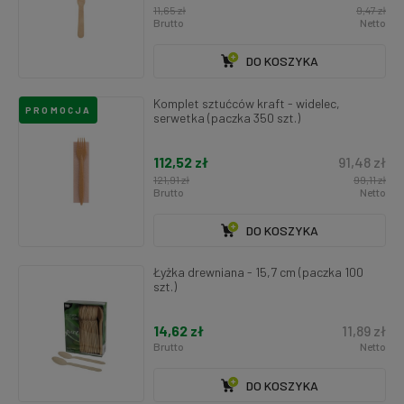
11,65 zł
9,47 zł
Brutto
Netto
DO KOSZYKA
Komplet sztućców kraft - widelec,
PROMOCJA
serwetka (paczka 350 szt.)
112,52 zł
91,48 zł
121,91 zł
99,11 zł
Brutto
Netto
DO KOSZYKA
Łyżka drewniana - 15,7 cm (paczka 100
szt.)
14,62 zł
11,89 zł
Brutto
Netto
DO KOSZYKA