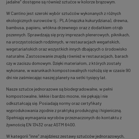
jadalne" dostępne są również sztućce w kolorze brązowym.
W Cantino jest szeroki wybór sztućców wykonanych z różnych
ekologicznych surowców tj.: PLA (mączka kukurydziana), drewna,
bambusa, papieru, włókna drzewnego oraz z dodatkiem otrąb
pszennych. Sprawdzają się przy imprezach plenerowych, piknikach,
na uroczystościach rodzinnych, w restauracjach wegańskich,
wegetariańskich oraz wszystkich innych dbających o środowisko
naturalne. Zastosowanie znajdą również w restauracjach, barach
czy w zaciszu domowym. Dzięki materiałom, z których zostały
wykonane, w warunkach kompostowalnych rozłożą się w czasie 90
dni nie zaśmiecając naszej planety na setki tysięcy lat.
Nasze sztućce jednorazowe są biodegradowalne, w pełni
kompostowalne, lekkie i bardzo mocne, nie pękają i nie
odkształcają się. Posiadają normy oraz certyfikaty
wyprodukowania zgodnie z praktyką produkcyjną i higieniczną.
Spełniają wymagania wyrobów przeznaczonych do kontaktu z
żywnością EN 13432 oraz ASTM 6400.
W kategorii "inne" znajdziesz zestawy sztućców jednorazowych,