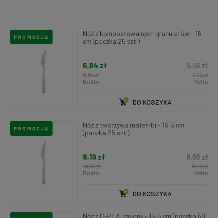
Nóż z kompostowalnych granulatów - 16
PROMOCJA
cm (paczka 25 szt.)
6,84 zł
5,56 zł
8,64 zł
7,02 zł
Brutto
Netto
DO KOSZYKA
Nóż z tworzywa mater-bi - 16,5 cm
PROMOCJA
(paczka 25 szt.)
8,19 zł
6,66 zł
10,33 zł
8,40 zł
Brutto
Netto
DO KOSZYKA
Nóż z C-PLA, zielony - 15,5 cm (paczka 50