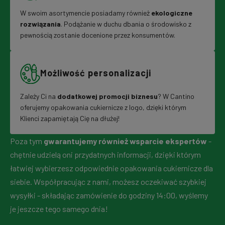
W swoim asortymencie posiadamy również
ekologiczne
rozwiązania
. Podążanie w duchu dbania o środowisko z
pewnością zostanie docenione przez konsumentów.
Możliwość personalizacji
Zależy Ci na
dodatkowej promocji biznesu
? W Cantino
oferujemy opakowania cukiernicze z logo, dzięki którym
Klienci zapamiętają Cię na dłużej!
Poza tym
gwarantujemy również wsparcie ekspertów
-
chętnie udzielą oni przydatnych informacji, dzięki którym
łatwiej wybierzesz odpowiednie opakowania cukiernicze dla
siebie. Współpracując z nami, możesz oczekiwać szybkiej
wysyłki - składając zamówienie do godziny 14:00, wyślemy
je jeszcze tego samego dnia!