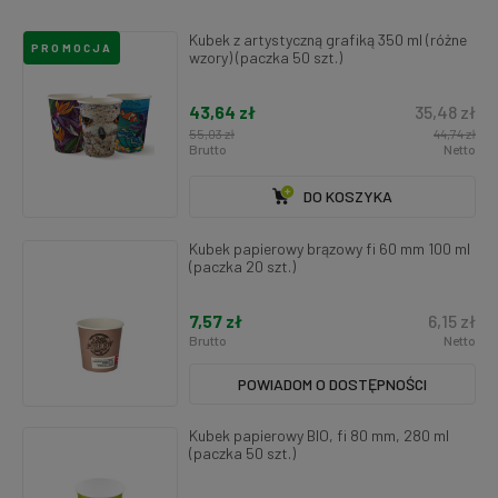
Kubek z artystyczną grafiką 350 ml (różne
PROMOCJA
wzory) (paczka 50 szt.)
43,64 zł
35,48 zł
55,03 zł
44,74 zł
Brutto
Netto
DO KOSZYKA
Kubek papierowy brązowy fi 60 mm 100 ml
(paczka 20 szt.)
7,57 zł
6,15 zł
Brutto
Netto
POWIADOM O DOSTĘPNOŚCI
Kubek papierowy BIO, fi 80 mm, 280 ml
(paczka 50 szt.)