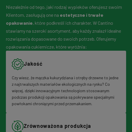
Niezależnie od tego, jaki rodzaj wypieków oferujesz swoim
Klientom, zasługują one na
estetyczne i trwałe
opakowanie
, które podkreśli ich charakter. W Cantino
stawiamy na szeroki asortyment, aby każdy znalazł idealne
rozwiązania dopasowane do swoich potrzeb. Oferujemy
opakowania cukiernicze, które wyróżnia:
Jakość
Czy wiesz, że mączka kukurydziana i otręby drzewne to jedne
z najtrwalszych materiałów ekologicznych na rynku? Co
więcej, dzięki innowacyjnym technologiom stosowanym
podczas produkcji opakowania są pokrywane specjalnymi
powłokami chroniącymi przed przemakaniem.
Zrównoważona produkcja