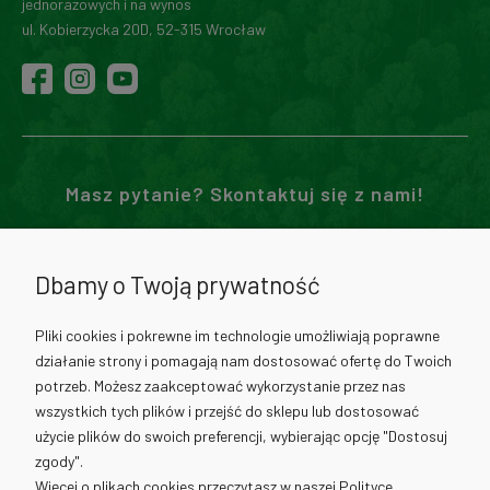
jednorazowych i na wynos
ul. Kobierzycka 20D, 52-315 Wrocław
Masz pytanie? Skontaktuj się z nami!
71 307 02 00
Dbamy o Twoją prywatność
730 012 511
Pliki cookies i pokrewne im technologie umożliwiają poprawne
działanie strony i pomagają nam dostosować ofertę do Twoich
730 012 317
potrzeb. Możesz zaakceptować wykorzystanie przez nas
wszystkich tych plików i przejść do sklepu lub dostosować
użycie plików do swoich preferencji, wybierając opcję "Dostosuj
info@cantino.pl
zgody".
Więcej o plikach cookies przeczytasz w naszej Polityce