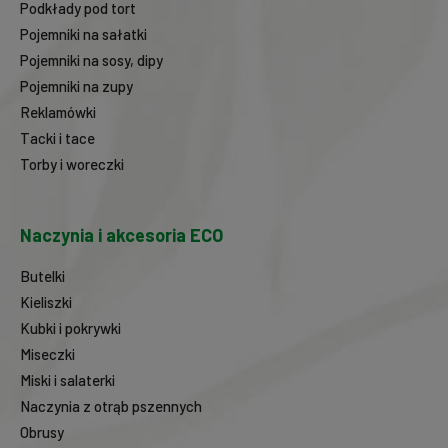
Podkłady pod tort
Pojemniki na sałatki
Pojemniki na sosy, dipy
Pojemniki na zupy
Reklamówki
Tacki i tace
Torby i woreczki
Naczynia i akcesoria ECO
Butelki
Kieliszki
Kubki i pokrywki
Miseczki
Miski i salaterki
Naczynia z otrąb pszennych
Obrusy