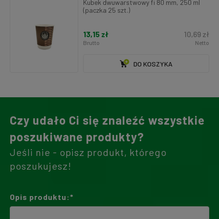
Kubek dwuwarstwowy fi 80 mm, 250 ml
(paczka 25 szt.)
13,15 zł
10,69 zł
Brutto
Netto
DO KOSZYKA
Czy udało Ci się znaleźć wszystkie
poszukiwane produkty?
Jeśli nie - opisz produkt, którego
poszukujesz!
Opis produktu:*