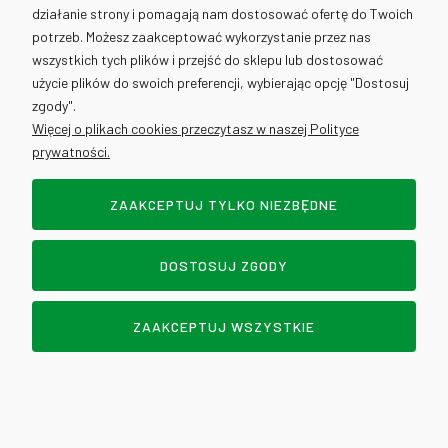
działanie strony i pomagają nam dostosować ofertę do Twoich
Opakowania ECO
potrzeb. Możesz zaakceptować wykorzystanie przez nas
wszystkich tych plików i przejść do sklepu lub dostosować
Finger food
użycie plików do swoich preferencji, wybierając opcję "Dostosuj
Formy do pieczenia
zgody".
Kartony do pizzy
Więcej o plikach cookies przeczytasz w naszej Polityce
Opakowania fast food
prywatności.
Opakowania cukiernicze na ciasto
Opakowania do kanapek
ZAAKCEPTUJ TYLKO NIEZBĘDNE
Opakowania na lody, desery
Opakowania na sushi
DOSTOSUJ ZGODY
Opakowania na wynos
Papier do pakowania
Pojemniki do zgrzewu
ZAAKCEPTUJ WSZYSTKIE
Podkłady pod tort
Pojemniki na sałatki
DOWOZY - WROCŁAW
Pojemniki na sosy, dipy
Pojemniki na zupy