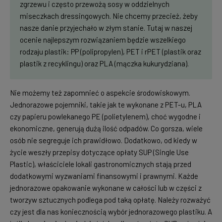
zgrzewu i często przewożą sosy w oddzielnych
miseczkach dressingowych. Nie chcemy przecież, żeby
nasze danie przyjechało w złym stanie. Tutaj w naszej
ocenie najlepszym rozwiązaniem będzie wszelkiego
rodzaju plastik: PP (polipropylen), PET i rPET (plastik oraz
plastik z recyklingu) oraz PLA (mączka kukurydziana).
Nie możemy też zapomnieć o aspekcie środowiskowym.
Jednorazowe pojemniki, takie jak te wykonane z PET-u, PLA
czy papieru powlekanego PE (polietylenem), choć wygodne i
ekonomiczne, generują dużą ilość odpadów. Co gorsza, wiele
osób nie segreguje ich prawidłowo. Dodatkowo, od kiedy w
życie weszły przepisy dotyczące opłaty SUP (Single Use
Plastic), właściciele lokali gastronomicznych stają przed
dodatkowymi wyzwaniami finansowymi i prawnymi. Każde
jednorazowe opakowanie wykonane w całości lub w części z
tworzyw sztucznych podlega pod taką opłatę. Należy rozważyć
czy jest dla nas koniecznością wybór jednorazowego plastiku. A