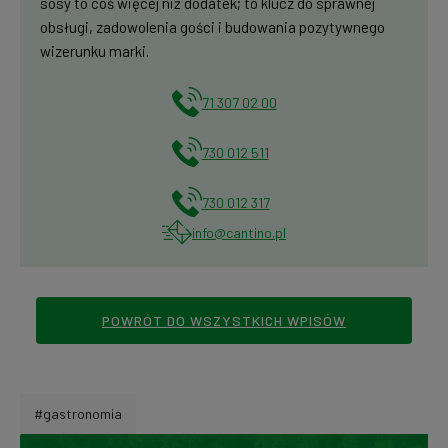
sosy to coś więcej niż dodatek; to klucz do sprawnej
obsługi, zadowolenia gości i budowania pozytywnego
wizerunku marki.
71 307 02 00
730 012 511
730 012 317
info@cantino.pl
POWRÓT DO WSZYSTKICH WPISÓW
#gastronomia