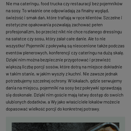
Nie ma cateringu, food trucka czy restauracji bez pojemników
na sosy. To właśnie one odpowiadają za finalny wygląd,
świeżość i smak dań, które trafiają w ręce klientów. Szczelne i
estetyczne opakowania pozwalają zachować pełen
profesjonalizm, bo przecież nikt nie chce rozlanego dressingu
na sałatce czy sosu, który zalał całe danie. Ale to nie
wszystko! Pojemniki z pokrywką są nieocenione także podczas
eventów plenerowych, konferencji czy cateringu na dużą skalę.
Dzięki nim można bezpiecznie przygotować i przewieźć
większą liczbę porcji sosów, które dotrą na miejsce dokładnie
w takim stanie, w jakim wyszły z kuchni. Nie zawsze jednak
potrzebujemy szczelnej ochrony. W lokalach, gdzie serwujemy
dania na miejscu, pojemniki na sosy bez pokrywki sprawdzają
się doskonale. Dzięki nim goście mają łatwy dostęp do swoich
ulubionych dodatków, a Wy jako właściciele lokalów możecie
dopasować wielkość porcji do konkretnej potrawy.