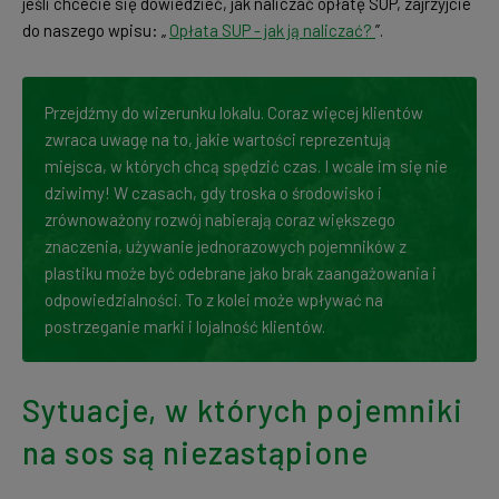
jeśli chcecie się dowiedzieć, jak naliczać opłatę SUP, zajrzyjcie
do naszego wpisu: „
Opłata SUP - jak ją naliczać?
”.
Przejdźmy do wizerunku lokalu. Coraz więcej klientów
zwraca uwagę na to, jakie wartości reprezentują
miejsca, w których chcą spędzić czas. I wcale im się nie
dziwimy! W czasach, gdy troska o środowisko i
zrównoważony rozwój nabierają coraz większego
znaczenia, używanie jednorazowych pojemników z
plastiku może być odebrane jako brak zaangażowania i
odpowiedzialności. To z kolei może wpływać na
postrzeganie marki i lojalność klientów.
Sytuacje, w których pojemniki
na sos są niezastąpione