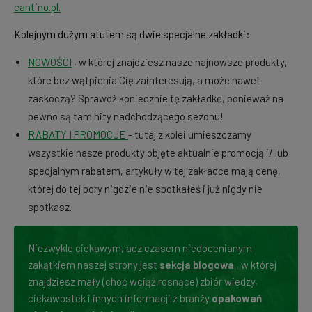
cantino.pl.
Kolejnym dużym atutem są dwie specjalne zakładki:
NOWOŚCI
, w której znajdziesz nasze najnowsze produkty,
które bez wątpienia Cię zainteresują, a może nawet
zaskoczą? Sprawdź koniecznie tę zakładkę, ponieważ na
pewno są tam hity nadchodzącego sezonu!
RABATY I PROMOCJE
- tutaj z kolei umieszczamy
wszystkie nasze produkty objęte aktualnie promocją i/ lub
specjalnym rabatem, artykuły w tej zakładce mają cenę,
której do tej pory nigdzie nie spotkałeś i już nigdy nie
spotkasz.
Niezwykle ciekawym, acz czasem niedocenianym
zakątkiem naszej strony jest
sekcja blogowa
, w której
znajdziesz mały (choć wciąż rosnące) zbiór wiedzy,
ciekawostek i innych informacji z branży
opakowań