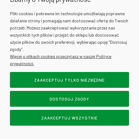
Naczynia z otrąb pszennych
Pliki cookies i pokrewne im technologie umożliwiają poprawne
Obrusy
działanie strony i pomagają nam dostosować ofertę do Twoich
Pipety bezbarwne
potrzeb. Możesz zaakceptować wykorzystanie przez nas
Półmiski
wszystkich tych plików i przejść do sklepu lub dostosować
Serwetki i dyspensery do serwetek
użycie plików do swoich preferencji, wybierając opcję "Dostosuj
Słoiki
zgody".
Słomki
Więcej o plikach cookies przeczytasz w naszej Polityce
prywatności.
Talerze
Talerzyki
ZAAKCEPTUJ TYLKO NIEZBĘDNE
Sztućce jednorazowe
DOSTOSUJ ZGODY
Łyżki
Łyżeczki
ZAAKCEPTUJ WSZYSTKIE
Mieszadełka
Noże